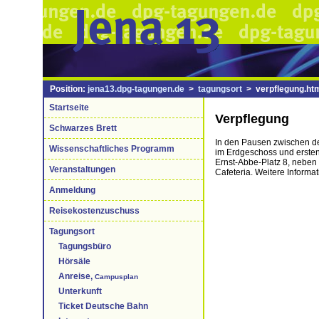
Position:
jena13.dpg-tagungen.de
>
tagungsort
> verpflegung.ht
Startseite
Verpflegung
Schwarzes Brett
In den Pausen zwischen de
Wissenschaftliches Programm
im Erdgeschoss und erste
Ernst-Abbe-Platz 8, nebe
Veranstaltungen
Cafeteria. Weitere Informa
Anmeldung
Reisekostenzuschuss
Tagungsort
Tagungsbüro
Hörsäle
Anreise,
Campusplan
Unterkunft
Ticket Deutsche Bahn